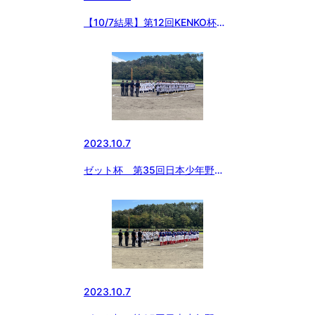
【10/7結果】第12回KENKO杯日
本少年野球群馬県支部秋季大会
2023.10.7
ゼット杯 第35回日本少年野
球 東日本選抜大会 1回戦【志村
vs高崎】@表郷天狗山
2023.10.7