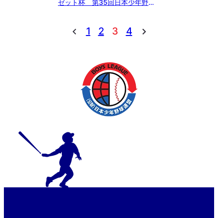
ゼット杯 第35回日本少年野
球 東日本選抜大会 1回戦【つく
ば学園vs世田谷成城】@表郷天
1
2
3
4
狗山