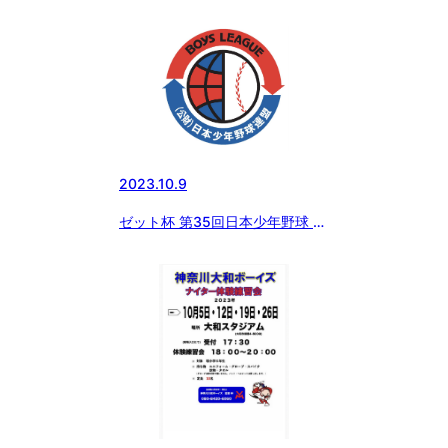
本少年野球群馬県支部秋季大会
2023.10.9
ゼット杯 第35回日本少年野球 東
日本選抜大会