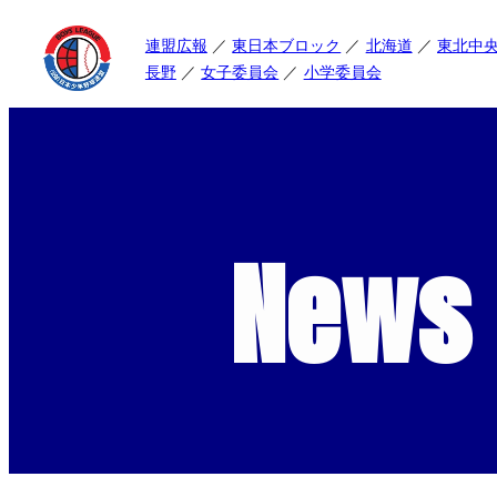
連盟広報
東日本ブロック
北海道
東北中
長野
女子委員会
小学委員会
News