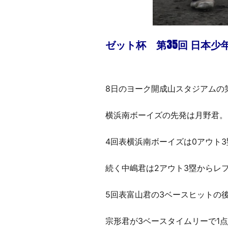
ゼット杯 第35回 日本少
8日のヨーク開成山スタジアムの
横浜南ボーイズの先発は月野君。
4回表横浜南ボーイズは0アウト
続く中嶋君は2アウト3塁からレ
5回表富山君の3ベースヒットの
宗形君が3ベースタイムリーで1