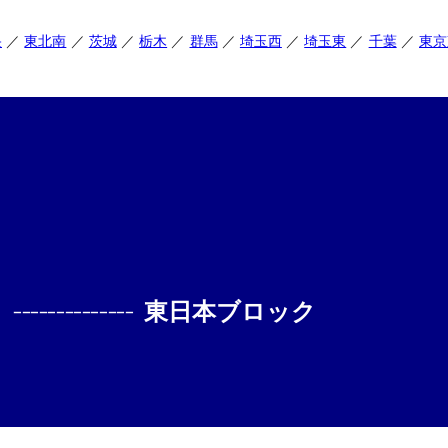
央
東北南
茨城
栃木
群馬
埼玉西
埼玉東
千葉
東京
--------------
東日本ブロック