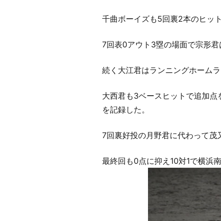
千曲ボーイズも5回裏2本のヒッ
7回表0アウト3塁の場面で宗形君
続く大江君はランニングホームラ
大西君も3ベースヒットで追加点を
を記録した。
7回裏好投の月野君に代わって茂
最終回も0点に抑え10対1で横浜