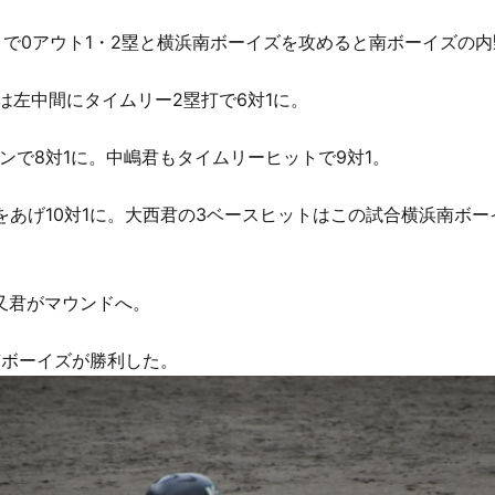
トで0アウト1・2塁と横浜南ボーイズを攻めると南ボーイズの内
は左中間にタイムリー2塁打で6対1に。
ンで8対1に。中嶋君もタイムリーヒットで9対1。
あげ10対1に。大西君の3ベースヒットはこの試合横浜南ボー
又君がマウンドへ。
南ボーイズが勝利した。