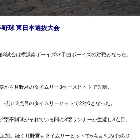
年野球 東日本選抜大会
第3試合は横浜南ボーイズvs千曲ボーイズの対戦となった。
3塁から月野君のタイムリー3ベースヒットで先制。
フト前に2点目のタイムリーヒットで2対0となった。
後2塁牽制球がそれている間に3塁ランナーが生還し3点目。
点追加。続く月野君もタイムリーヒットで5点目をあげ5対0。