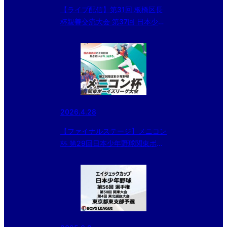
【ライブ配信】第31回 板橋区長
杯親善交流大会 第37回 日本少年
野球東日本選抜大会 東京都東支
部予選
2026.4.28
【ファイナルステージ】メニコン
杯 第29回日本少年野球関東ボー
イズリーグ