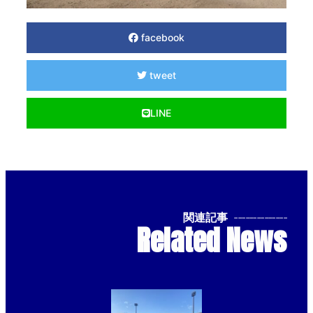
facebook
tweet
LINE
関連記事
--------------
Related News