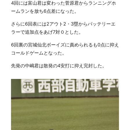
4回には富山君は変わった菅原君からランニングホ
ームランを放ち6点差になった。
さらに6回表には2アウト2・3塁からバッテリーエ
ラーで追加点をあげ7対０とした。
6回裏の宮城仙北ボーイズに責められるも0点に抑え
コールドゲームとなった。
先発の中嶋君は散発の4安打に抑え完封した。