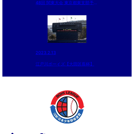
48回 関東大会 東京都東支部予
選 準決勝戦
2023.2.13
江戸川ボーイズ【大田区長杯】