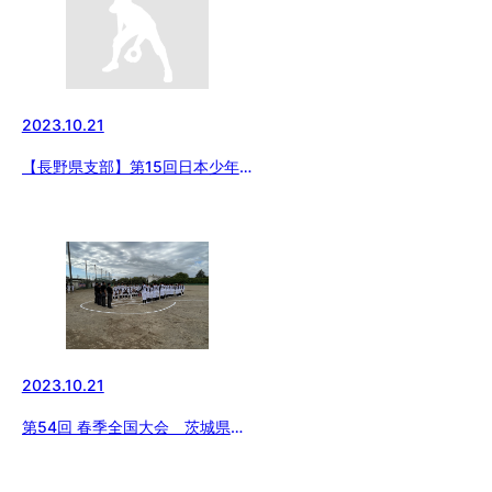
2023.10.21
【長野県支部】第15回日本少年
野球長野県支部秋季大会（第54
回日本少年野球春季全国大会長野
県支部予選）1回戦の結果
2023.10.21
第54回 春季全国大会 茨城県予
選 一回戦 【日立vsつくば学
園】