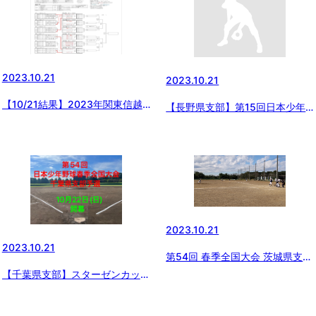
2023.10.21
2023.10.21
【10/21結果】2023年関東信越
【長野県支部】第15回日本少年
三年生リーグ大会
野球長野県支部秋季大会（第54
回日本少年野球春季全国大会長野
県支部予選）準決勝の結果
2023.10.21
2023.10.21
第54回 春季全国大会 茨城県支部
予選 １回戦 【ひたちなかB vs 大
【千葉県支部】スターゼンカップ
洋B】
第54回 日本少年野球 春季全国大
会支部予選