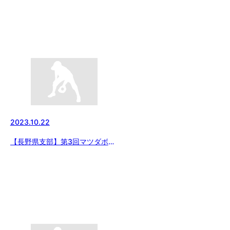
2023.10.22
【長野県支部】第3回マツダボー
ル杯日本少年野球長野県支部 1年
生大会組合せ決定