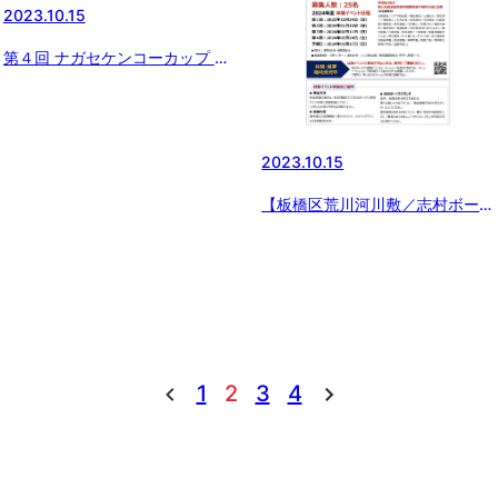
2023.10.15
第４回 ナガセケンコーカップ 日
本少年野球東京都東支部秋季大会
試合会場変更のお知らせ
2023.10.15
【板橋区荒川河川敷／志村ボーイ
ズ】体験募集中！
1
2
3
4