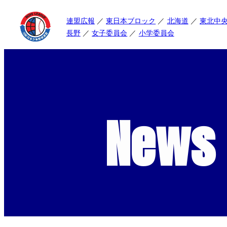
連盟広報
東日本ブロック
北海道
東北中
長野
女子委員会
小学委員会
News