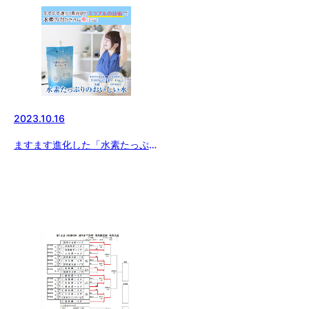
2023.10.16
ますます進化した「水素たっぷり
のおいしい水」当選者発表！！
〜新発売記念！プレゼントキャン
ペーン〜