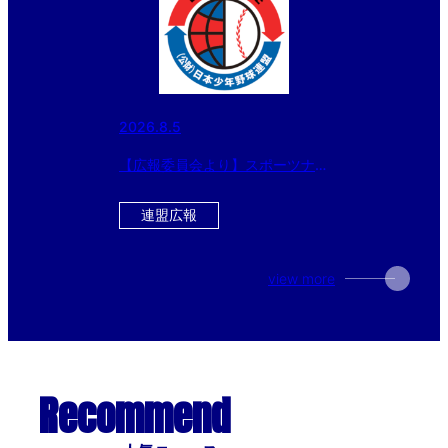
2026.8.5
【広報委員会より】スポーツナビ
で配信 8月4日の試合結果 「エ
イジェックカップ 第57回日本少
連盟広報
年野球選手権大会」大会3日目
view more
Recommend