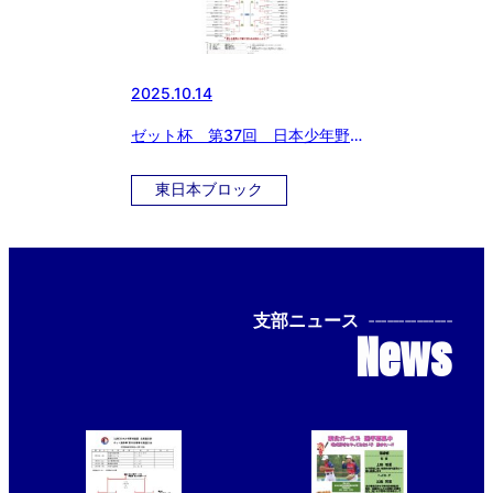
2025.10.14
ゼット杯 第37回 日本少年野
球 東日本選抜大会 大会3日
目 試合結果
東日本ブロック
支部ニュース
--------------
News