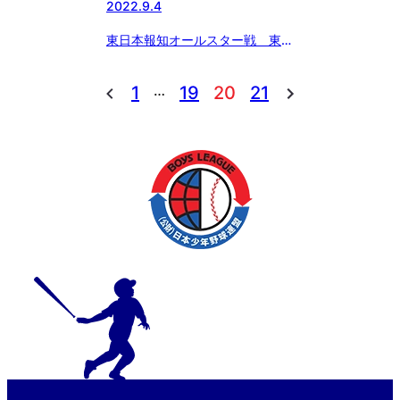
2022.9.4
東日本報知オールスター戦 東京
都東支部選抜 惜しくも準優勝
…
1
19
20
21