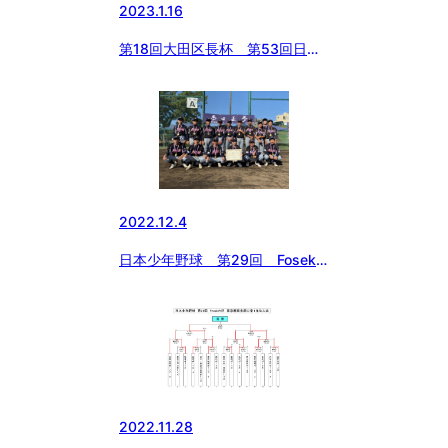
2023.1.16
第18回大田区長杯 第53回日本
少年野球 春季全国大会東京都東
支部予選 組み合わせ
2022.12.4
日本少年野球 第29回 Fosekift
杯 東京都東支部中学１年生大
会 決勝の結果
2022.11.28