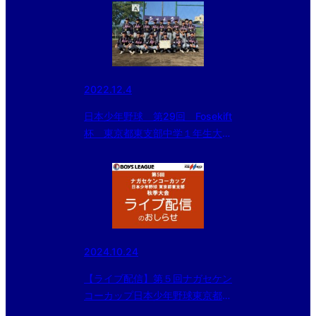
2022.12.4
日本少年野球 第29回 Fosekift
杯 東京都東支部中学１年生大
会 決勝の結果
2024.10.24
【ライブ配信】第５回ナガセケン
コーカップ日本少年野球東京都東
支部秋季大会