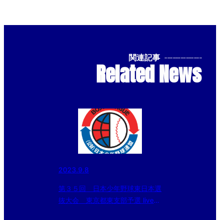
関連記事
--------------
Related News
2023.9.8
第３５回 日本少年野球東日本選
抜大会 東京都東支部予選 live配
信のお知らせ