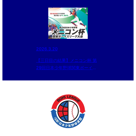
日目の結果
2026.3.20
【三日目の結果】メニコン杯 第
29回日本少年野球関東ボーイズ
リーグ大会Cエリア