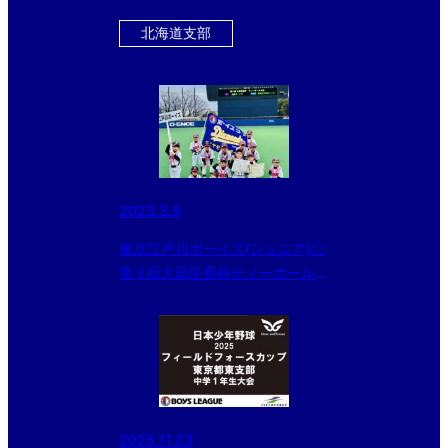
はベスト8、小学生の部はベスト
4が出揃う！！
北海道支部
2023.3.9
東京江戸川ボーイズ(ジュニア)⚾︎
第３回大田区長杯ティーボール大
会✨準優勝✨
2025.11.23