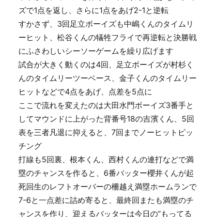
ズで1点を返し、さらに1点をあげ2-1と逆転
すかさず、3回足立ボーイズも中嶋くんのタイムリ
ーヒット、松谷くんの犠牲フライで再逆転と決勝戦
にふさわしいシーソーゲームを繰り広げます
試合が大きく動くのは4回、足立ボーイズが村杉く
んのタイムリーツーベース、金子くんのタイムリー
ヒットなどで4点をあげ、点差を5点に
ここで流れを変えたのは大田水門ボーイズ3番手と
してマウンドに上がった背番号18の吉濱くん、5回
表を三者凡退に抑えると、7回までノーヒットピッ
チング
打線も5回裏、根本くん、西村くんの連打などで満
塁のチャンスを作ると、6番バッター櫻井くんが起
死回生のレフトオーバーの柵越え満塁ホームランで
7-6と一点差に詰め寄ると、最終回またも満塁のチ
ャンスを作り、迎えるバッターは今日の”もってる