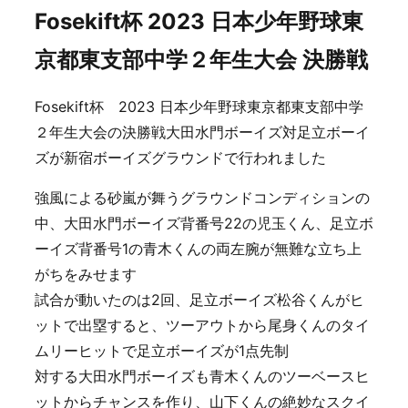
Fosekift杯 2023 日本少年野球東
京都東支部中学２年生大会 決勝戦
Fosekift杯 2023 日本少年野球東京都東支部中学
２年生大会の決勝戦大田水門ボーイズ対足立ボーイ
ズが新宿ボーイズグラウンドで行われました
強風による砂嵐が舞うグラウンドコンディションの
中、大田水門ボーイズ背番号22の児玉くん、足立ボ
ーイズ背番号1の青木くんの両左腕が無難な立ち上
がちをみせます
試合が動いたのは2回、足立ボーイズ松谷くんがヒ
ットで出塁すると、ツーアウトから尾身くんのタイ
ムリーヒットで足立ボーイズが1点先制
対する大田水門ボーイズも青木くんのツーベースヒ
ットからチャンスを作り、山下くんの絶妙なスクイ