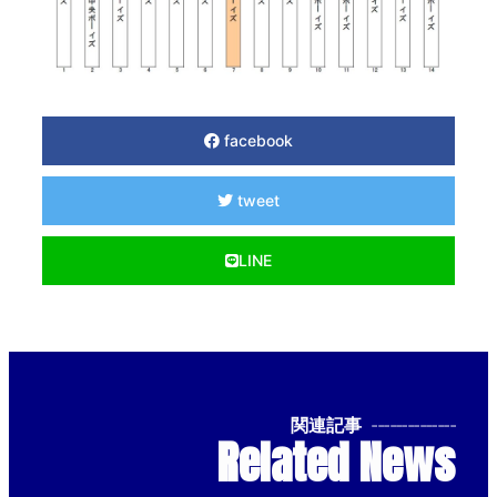
facebook
tweet
LINE
関連記事
--------------
Related News