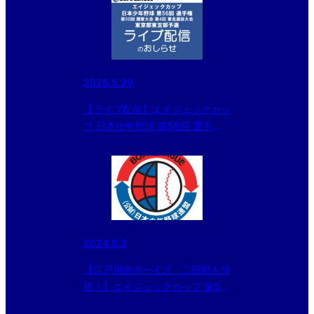
2025.5.29
【ライブ配信】エイジェックカッ
プ 日本少年野球 第56回 選手
権・第50回 関東大会・第4回 東
北選抜大会 東京都東支部予選
2024.8.3
【江戸川南ボーイズ 二回戦も快
勝！】エイジェックカップ 第55
回 選手権大会