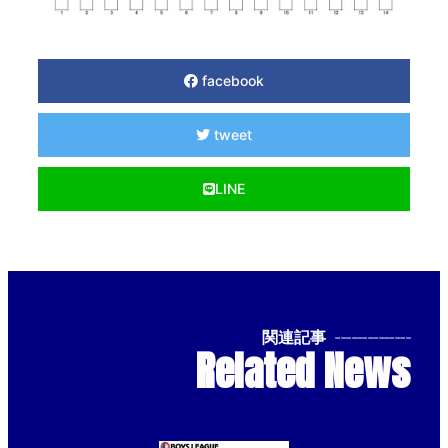
facebook
tweet
LINE
関連記事
--------------
Related News