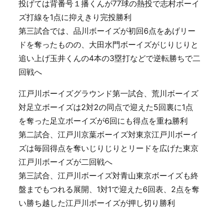
投げては背番号１播くんが77球の熱投で志村ボーイ
ズ打線を1点に抑えきり完投勝利
第三試合では、品川ボーイズが初回6点をあげリー
ドを奪ったものの、大田水門ボーイズがじりじりと
追い上げ玉井くんの4本の3塁打などで逆転勝ちで二
回戦へ
江戸川ボーイズグラウンド第一試合、荒川ボーイズ
対足立ボーイズは2対2の同点で迎えた5回裏に1点
を奪った足立ボーイズが6回にも得点を重ね勝利
第二試合、江戸川京葉ボーイズ対東京江戸川ボーイ
ズは毎回得点を奪いじりじりとリードを広げた東京
江戸川ボーイズが二回戦へ
第三試合、江戸川ボーイズ対青山東京ボーイズも終
盤までもつれる展開、1対1で迎えた6回表、2点を奪
い勝ち越した江戸川ボーイズが押し切り勝利