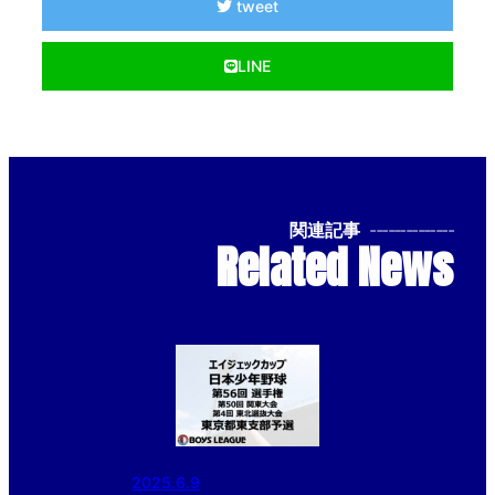
tweet
LINE
関連記事
--------------
Related News
2025.6.9