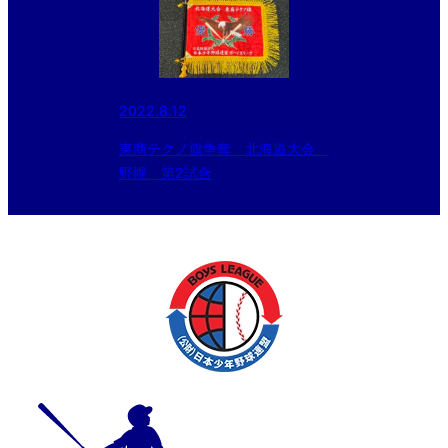
2022.8.12
東商テクノ旗争奪 北海道大会
野幌 第2試合