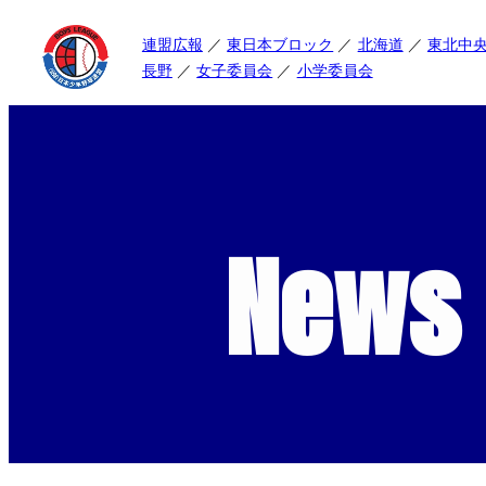
連盟広報
東日本ブロック
北海道
東北中
長野
女子委員会
小学委員会
News