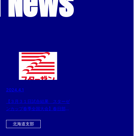
d News
2024.4.1
【３月３１日試合結果 スターゼ
ンカップ春季全国大会】春日部ボ
ーイズ（中学部）と東京世田谷ボ
ーイズ（小学部）が優勝！！
北海道支部