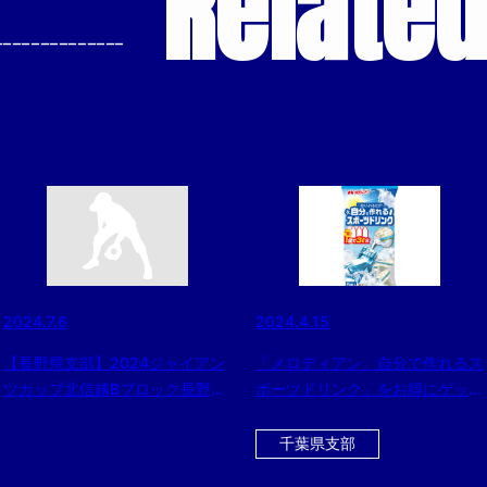
Relate
--------------
2024.7.6
2024.4.15
【長野県支部】2024ジャイアン
「メロディアン 自分で作れるス
ツカップ北信越Bブロック長野県
ポーツドリンク」をお得にゲット
代表決定戦結果
できるチャンス！！ 今ならさら
に黒酢ドリンクのおまけ付
千葉県支部
き！！！