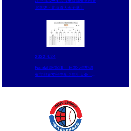
江戸川ボーイズ【東京都東支部東
北選抜・北海道大会予選】
2022.4.24
Fosekift杯第29回 日本少年野球
東京都東支部中学２年生大会 対
戦表