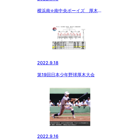
横浜南✮南中央ボーイズ 厚木大
会2回戦
2022.9.18
第19回日本少年野球厚木大会
2022.9.16