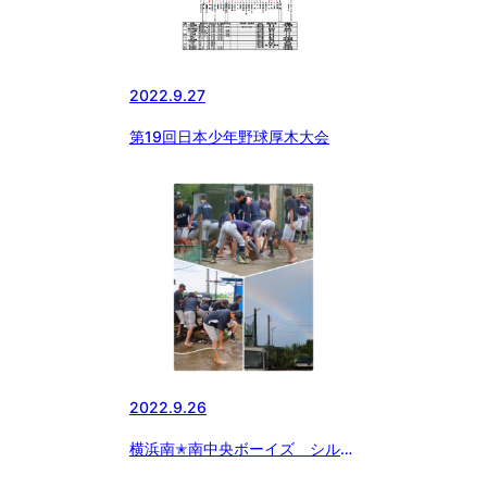
2022.9.27
第19回日本少年野球厚木大会
2022.9.26
横浜南✭南中央ボーイズ シルバ
ーウイーク♬狂想曲♪