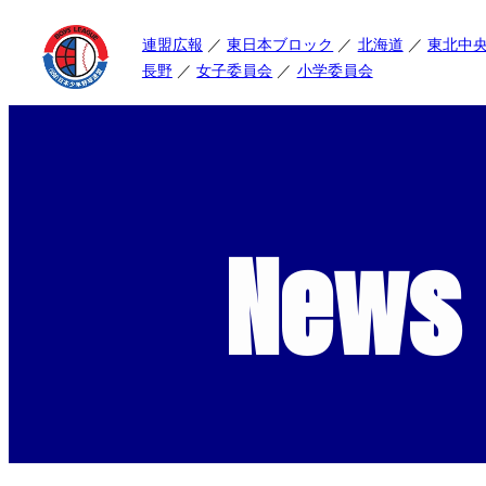
連盟広報
東日本ブロック
北海道
東北中
長野
女子委員会
小学委員会
News