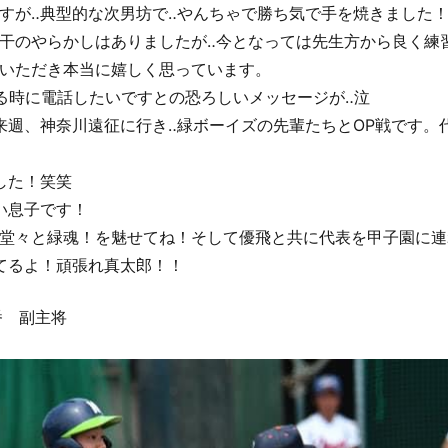
すが‥典型的な次男坊で‥やんちゃで勝ち気で手を焼きました
干のやらかしはありましたが‥今となっては先生方から良く練
いただき本当に嬉しく思っています。
る時に電話したいですとの恐ろしいメッセージが‥泣
来週、神奈川遠征に行き‥緑ボーイズの先輩たちとOP戦です。
した！笑笑
い息子です！
堂々と緑魂！を魅せてね！そして優飛と共に代表を甲子園に連
てるよ！頑張れ真太郎！！
番 副主将