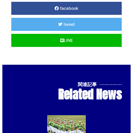
facebook
tweet
LINE
関連記事
--------------
Related News