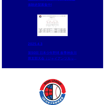
体験絶賛募集中!
2025.4.3
第50回 日本少年野球 春季神奈川
県支部大会（ジャイアンツカップ
神奈川予選)