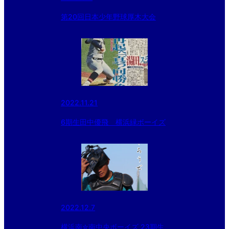
第20回日本少年野球厚木大会
2022.11.21
6期生田中優飛 横浜緑ボーイズ
2022.12.7
横浜南✮南中央ボーイズ 23期生