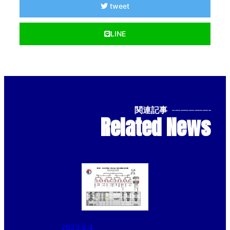
tweet
LINE
関連記事
--------------
Related News
2023.9.4