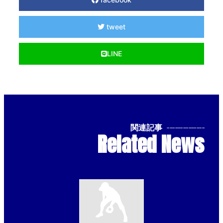
tweet
LINE
関連記事
--------------
Related News