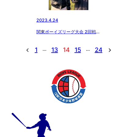
2023.4.24
関東ボーイズリーグ大会 2回戦・
3回戦 横浜泉中央ボーイズ
…
…
1
13
14
15
24