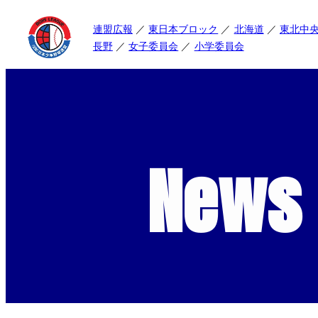
連盟広報
東日本ブロック
北海道
東北中
長野
女子委員会
小学委員会
News