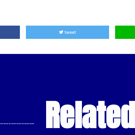
tweet
Relate
--------------