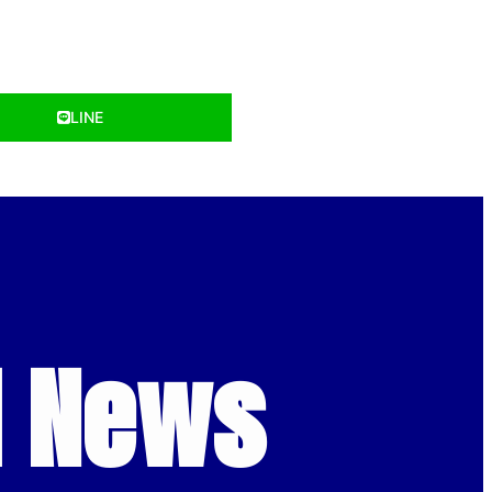
LINE
d News