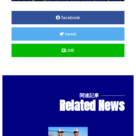
facebook
tweet
LINE
関連記事
--------------
Related News