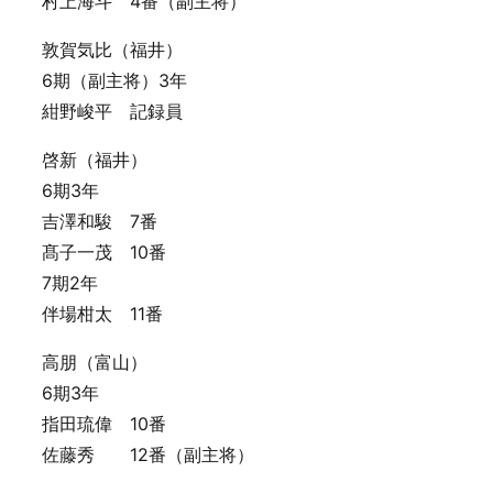
村上海斗 4番（副主将）
敦賀気比（福井）
6期（副主将）3年
紺野峻平 記録員
啓新（福井）
6期3年
吉澤和駿 7番
髙子一茂 10番
7期2年
伴場柑太 11番
高朋（富山）
6期3年
指田琉偉 10番
佐藤秀 12番（副主将）