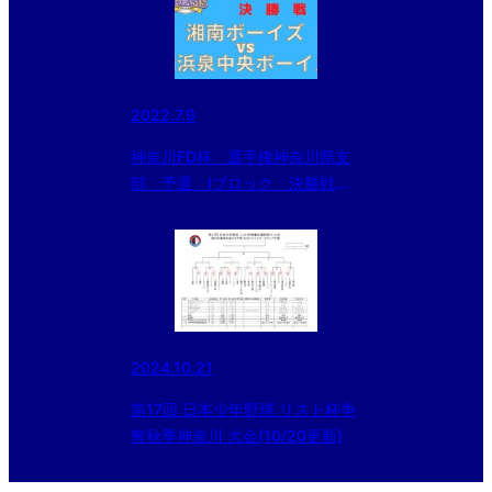
2022.7.9
神奈川FD杯 選手権神奈川県支
部 予選 Ⅰブロック 決勝戦
湘南 vs 横浜泉中央
2024.10.21
第17回 日本少年野球 リスト杯争
奪秋季神奈川 大会(10/20更新)