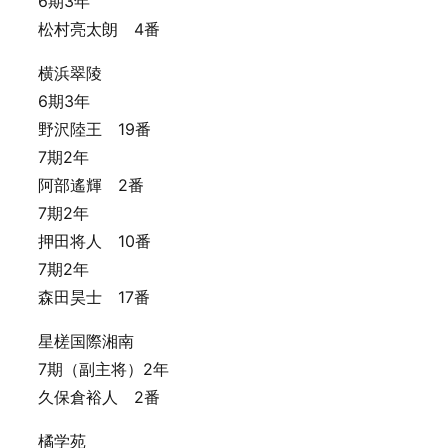
6期3年
松村亮太朗 4番
横浜翠陵
6期3年
野沢陸王 19番
7期2年
阿部遙輝 2番
7期2年
押田将人 10番
7期2年
森田昊士 17番
星槎国際湘南
7期（副主将）2年
久保倉裕人 2番
橘学苑