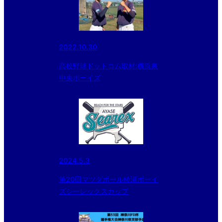
2022.10.30
高校野球ドットコム取材:横浜泉
中央ボーイズ
2024.5.3
第20回マツダボール綾瀬ボーイ
ズシーレックスカップ