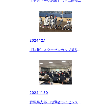
【予選リーグ結果】もちは餅屋協
賛 関東信越三年生リーグ大会
2024.12.1
【決勝】スターゼンカップ第55
回春季全国大会群馬県支部予選
2024.11.30
群馬県支部 指導者ライセンス講
習会①