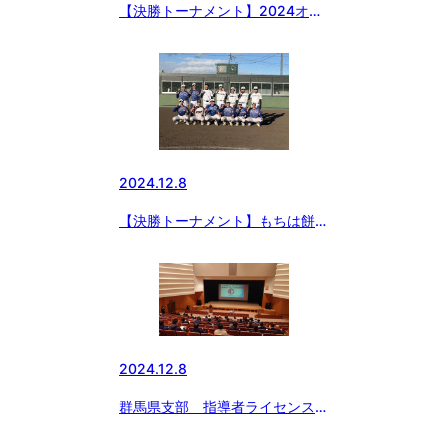
【決勝トーナメント】2024オー
タム第8回日本少年野球1年生群
馬県支部大会
2024.12.8
【決勝トーナメント】もちは餅屋
協賛 関東信越三年生リーグ大会
2024.12.8
群馬県支部 指導者ライセンス講
習会②