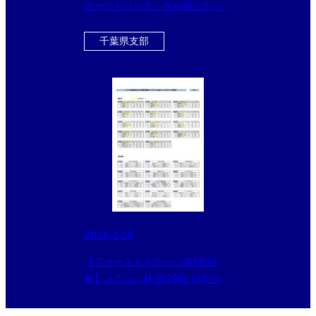
ポーツドリンク」をお得にゲット
できるチャンス！！ 今ならさら
に黒酢ドリンクのおまけ付
千葉県支部
き！！！
2026.3.29
【ファーストステージ第1節結
果】メニコン杯 第29回 日本少年
野球 関東ボーイズリーグ大会 B
エリア試合結果