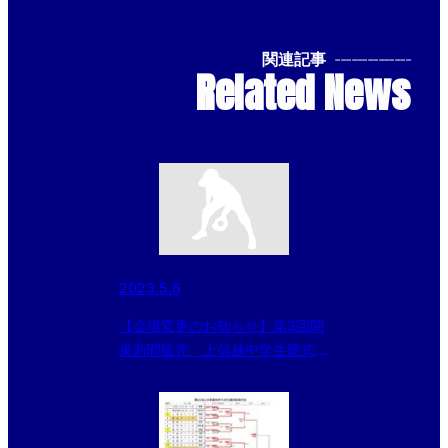
関連記事
--------------
Related News
2023.5.6
【会場変更のお知らせ】第3回関
東新聞販売 上信越中学生硬式野
球大会