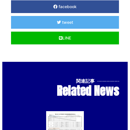
facebook
tweet
LINE
関連記事
--------------
Related News