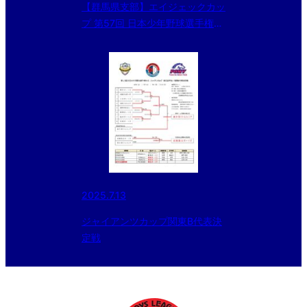
【群馬県支部】エイジェックカッ
プ 第57回 日本少年野球選手権大
会 群馬県支部予選
2025.7.13
ジャイアンツカップ関東B代表決
定戦