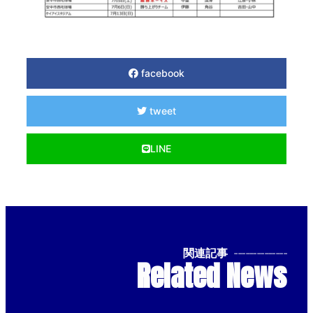
facebook
tweet
LINE
関連記事
--------------
Related News