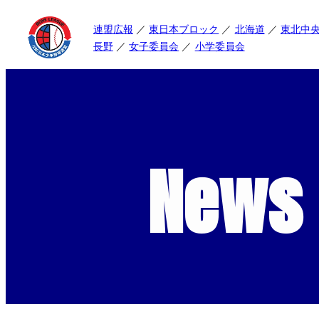
連盟広報
東日本ブロック
北海道
東北中
長野
女子委員会
小学委員会
News