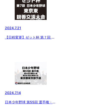
2024.7.21
【日程変更】ゼット杯 第７回 日
本少年野球 東京東親善交流大会
2024.7.14
日本少年野球 第55回 選手権・第
49回 関東大会・第3回 東北選抜