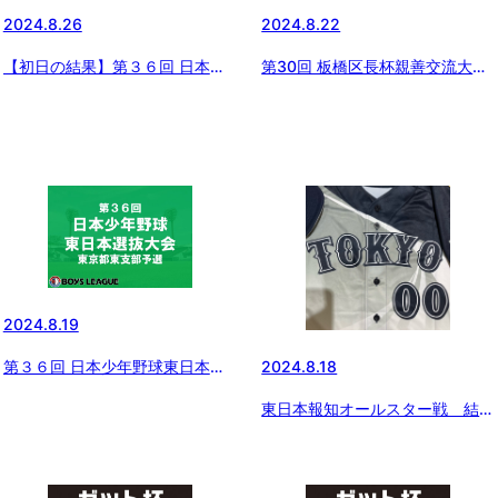
2024.8.26
2024.8.22
【初日の結果】第３６回 日本少
第30回 板橋区長杯親善交流大会
年野球東日本選抜大会 東京都東
組み合わせ
支部予選
2024.8.19
第３６回 日本少年野球東日本選
2024.8.18
抜大会 東京都東支部予選 組み合
東日本報知オールスター戦 結団
わせ
式