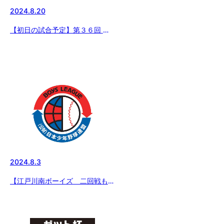
2024.8.20
【初日の試合予定】第３６回 日
本少年野球東日本選抜大会 東京
都東支部予選
2024.8.3
【江戸川南ボーイズ 二回戦も快
勝！】エイジェックカップ 第55
回 選手権大会