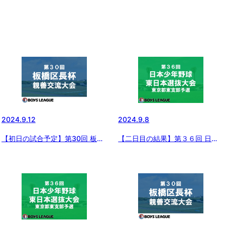
2024.9.12
2024.9.8
【初日の試合予定】第30回 板橋
【二日目の結果】第３６回 日本
区長杯 親善交流大会
少年野球東日本選抜大会 東京都
東支部予選