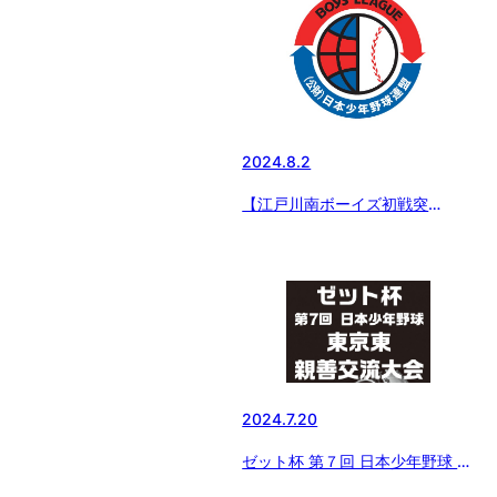
2024.8.2
【江戸川南ボーイズ初戦突
破！】 エイジェックカップ 第
55回 選手権大会
2024.7.20
ゼット杯 第７回 日本少年野球 東
京東親善交流大会 初日の結果