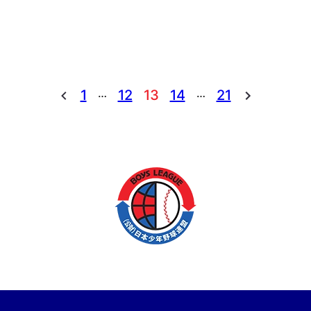
会小学部 予選リーグ
…
…
1
12
13
14
21