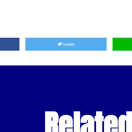
tweet
Relate