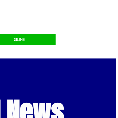
LINE
d News