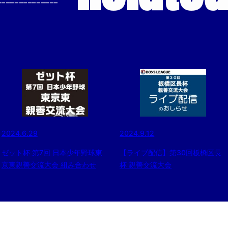
--------------
2024.6.29
2024.9.12
ゼット杯 第7回 日本少年野球東
【ライブ配信】第30回板橋区長
京東親善交流大会 組み合わせ
杯 親善交流大会