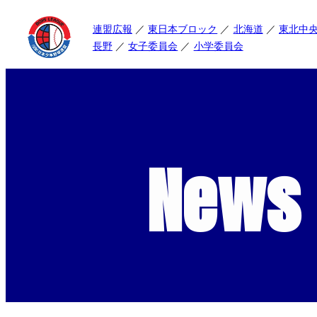
連盟広報
東日本ブロック
北海道
東北中
長野
女子委員会
小学委員会
News