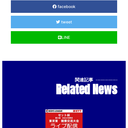
facebook
tweet
LINE
関連記事
--------------
Related News