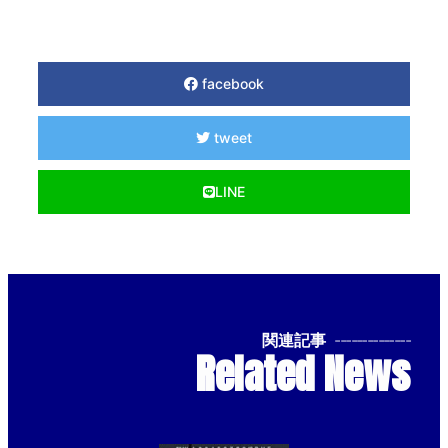
facebook
tweet
LINE
関連記事
--------------
Related News