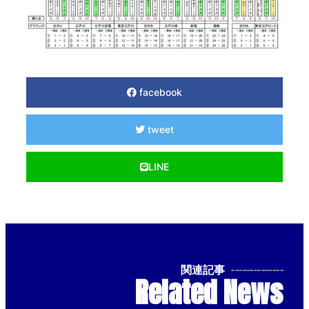
facebook
tweet
LINE
関連記事
--------------
Related News