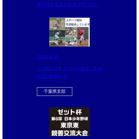
長杯親善交流大会 第37回 日本少
年野球東日本選抜大会 東京都東
支部予選
2025.5.16
【お知らせ】スポーツ報知 写真
販売のお知らせ
千葉県支部