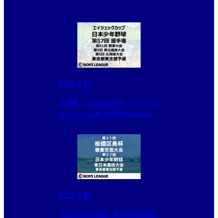
2026.6.22
【決勝・三位決定戦】エイジェッ
クカップ 日本少年野球 第57回
選手権・第51回 関東大会・第5
回 東北選抜大会・第5回 北海道
大会 東京都東支部予選
2025.9.22
【三日目の結果】第31回 板橋区