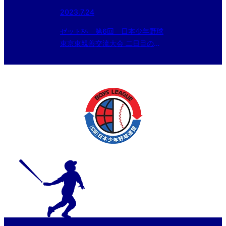
2023.7.24
ゼット杯 第6回 日本少年野球
東京東親善交流大会 二日目の結
果