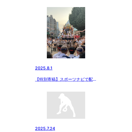
にて「エイジェックカップ 第56
回日本少年野球選手権大会」開幕
記事掲載
2025.8.1
【特別寄稿】スポーツナビで配
信 博多祇園山笠が映すスポーツ
マンシップ 受け継いだ日本の心
が源流
2025.7.24