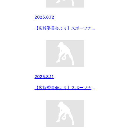
2025.8.12
【広報委員会より】スポーツナビ
にて「熱中対策水カップ 第50
回日本少年野球 関東大会」中学
部の記事がアップされました
2025.8.11
【広報委員会より】スポーツナビ
にて「東商テクノ旗争奪 第4回
日本少年野球北海道大会」の記事
がアップされました