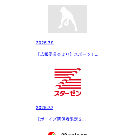
場チーム紹介～「インサイドスト
ーリー夏草の賦2025」 第2回 四
日市ボーイズ（三重県支部）
2025.7.9
【広報委員会より】スポーツナビ
で配信 シリーズ 選手権大会出
場チーム紹介～「インサイドスト
ーリー夏草の賦2025」 第1回 江
戸崎ボーイズ（茨城県支部）
2025.7.7
【ボーイズ関係者限定２
５％Off】スターゼン株式会社よ
り２５％Offで購入できるお中元