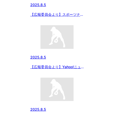
2025.8.5
【広報委員会より】スポーツナビ
にて 「熱中対策水カップ 第
50回日本少年野球 関東大会」
の記事掲載
2025.8.5
【広報委員会より】Yahoo!ニュ
ース（Full Count）にて 8月3日
の試合結果 「エイジェックカッ
プ 第56回日本少年野球選手権大
会」記事掲載
2025.8.5