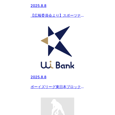
2025.8.8
【広報委員会より】スポーツナビ
にて 8月7日の試合結果 エイジェ
ックカップ 第56回日本少年野球
選手権大会 東海中央が松戸中央
を破り初優勝を飾る
2025.8.8
ボーイズリーグ東日本ブロックス
ポンサー「UI銀行」からのお知ら
せ