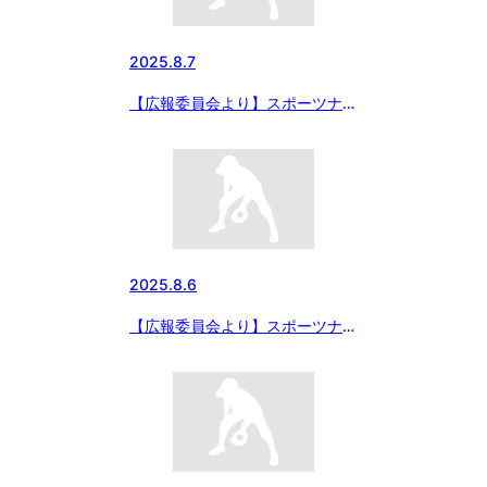
2025.8.7
【広報委員会より】スポーツナビ
にて8月6日の試合結果 エイジェ
ックカップ 第56回日本少年野球
選手権大会 小学部決勝、みごと
滋賀大津が初優勝
2025.8.6
【広報委員会より】スポーツナビ
にて 8月5日の試合結果 「エイ
ジェックカップ 第56回日本少年
野球選手権大会」大会四日目の記
事掲載