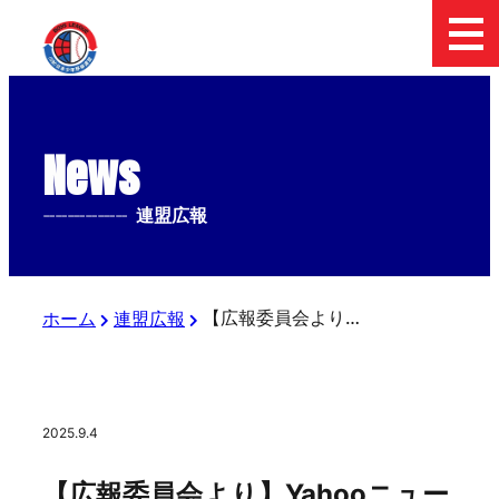
News
--------------
連盟広報
【広報委員会より】Yahooニュース、full countにて「UI銀行杯 日本少年野球 東日本報知オールスター戦」小学部の記事が配信されました
ホーム
連盟広報
2025.9.4
【広報委員会より】Yahooニュー