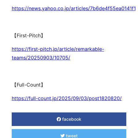
https://news.yahoo.co.jp/articles/7b6de4f55ea0141
【First-Pitch】
https://first-pitch.jp/article/remarkable-
teams/20250903/10705/
【Full-Count】
https://full-count.jp/2025/09/03/post1820820/
facebook
tweet