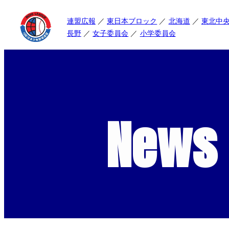
連盟広報
東日本ブロック
北海道
東北中
長野
女子委員会
小学委員会
News