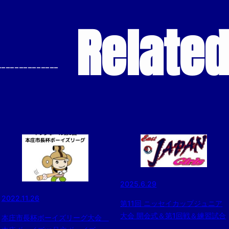
Relate
--------------
2025.6.29
2022.11.26
第11回 ニッセイカップジュニア
大会 開会式＆第1回戦＆練習試合
本庄市長杯ボーイズリーグ大会