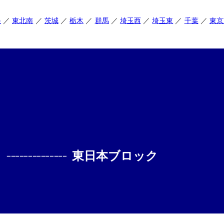
央
東北南
茨城
栃木
群馬
埼玉西
埼玉東
千葉
東京
--------------
東日本ブロック