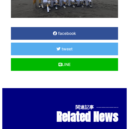
facebook
tweet
LINE
関連記事
--------------
Related News