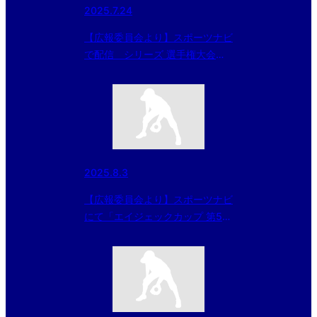
2025.7.24
【広報委員会より】スポーツナビ
で配信 シリーズ 選手権大会出
場チーム紹介～「インサイドスト
ーリー夏草の賦2025」 第3回 三
田ボーイズ（兵庫県西支部）
2025.8.3
【広報委員会より】スポーツナビ
にて「エイジェックカップ 第56
回日本少年野球選手権大会」開幕
記事掲載