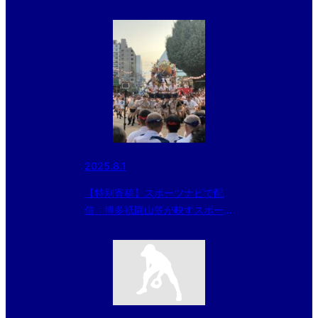
2025.8.1
【特別寄稿】スポーツナビで配
信 博多祇園山笠が映すスポーツ
マンシップ 受け継いだ日本の心
が源流