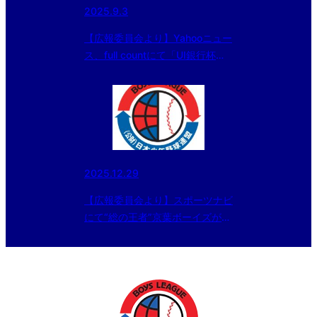
2025.9.3
【広報委員会より】Yahooニュー
ス、full countにて「UI銀行杯
日本少年野球 東日本報知オール
スター戦」中学部の記事が配信さ
れました
2025.12.29
【広報委員会より】スポーツナビ
にて“総の王者”京葉ボーイズが
堂々の優勝！「日本商店旗 スタ
ーゼンカップ第56回日本少年野
球春季全国大会 千葉県支部大
会」の記事がアップされました