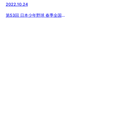
2022.10.24
第53回 日本少年野球 春季全国大
会東京都西支部予選【初日(1回
戦)全試合が終了】