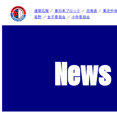
連盟広報
東日本ブロック
北海道
東北中
長野
女子委員会
小学委員会
News