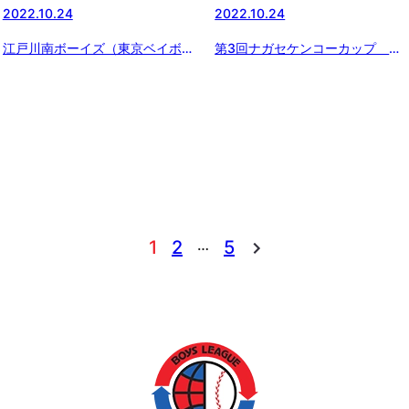
2022.10.24
2022.10.24
江戸川南ボーイズ（東京ベイボー
第3回ナガセケンコーカップ 日
イズ） 秋季大会第二回戦結果
本少年野球東京都東支部秋季大
会 二回戦
…
1
2
5