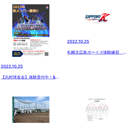
2022.10.25
札幌北広島ボーイズ体験練習 そ
の３
2022.10.25
【志村球友会】体験受付中！&体
験イベント予定告知