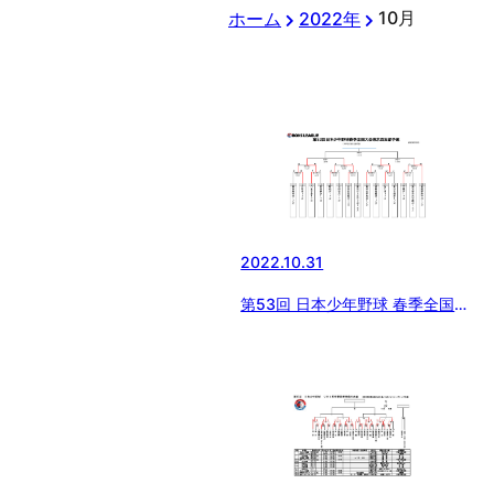
10月
ホーム
2022年
2022.10.31
第53回 日本少年野球 春季全国大
会東京都西支部予選【2日目終
了】