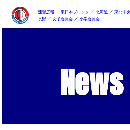
連盟広報
東日本ブロック
北海道
東北中
長野
女子委員会
小学委員会
News