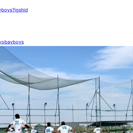
yboys?igshid
kyobayboys