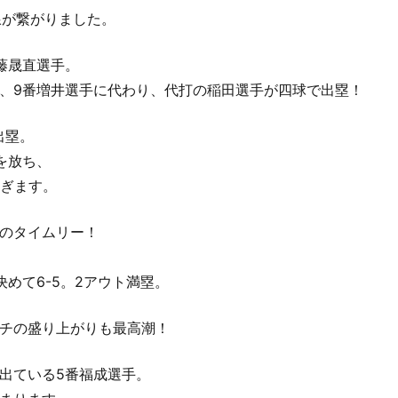
線が繋がりました。
藤晟直選手。
、9番増井選手に代わり、代打の稲田選手が四球で出塁！
出塁。
を放ち、
繋ぎます。
のタイムリー！
めて6-5。2アウト満塁。
チの盛り上がりも最高潮！
出ている5番福成選手。