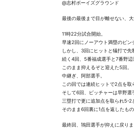
@志村ボーイズグラウンド
最後の最後まで目が離せない、大
11時22分試合開始。
早速2回にノーアウト満塁のピン
しかし、3回にヒットと犠打で先
続く4回、5番福成選手と7番野辺選
このまま抑えるぞと迎えた5回。
中継ぎ、阿部選手。
この回では連続ヒットで2点を取ら
そして6回、ピッチャーは早野選
三塁打で更に追加点を取られ5-
そのまま6回裏に1点を返したものの
最終回、鴇田選手が抑えに戻りまし