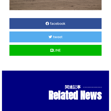
facebook
tweet
LINE
関連記事
--------------
Related News