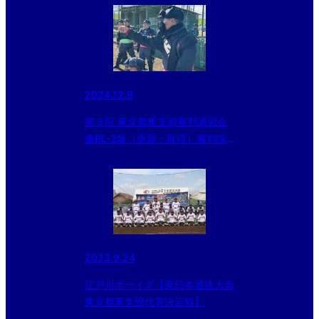
2024.12.9
第３回 東京都東⽀部審判講習会
兼BL-2級（更新・取得）審判講
習会
2023.9.24
江戸川ボーイズ【東日本選抜大会
東京都東支部代表決定戦‪】