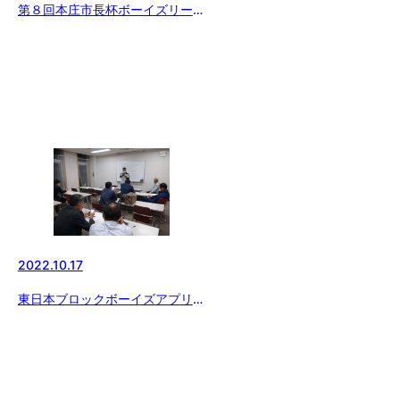
第８回本庄市長杯ボーイズリーグ
大会
2022.10.17
東日本ブロックボーイズアプリ操
作説明会開催