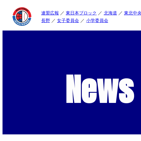
連盟広報
東日本ブロック
北海道
東北中
長野
女子委員会
小学委員会
News