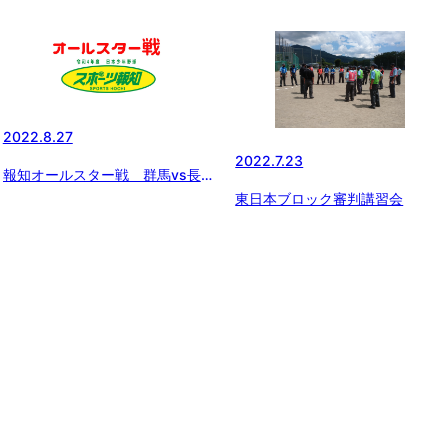
2022.8.27
2022.7.23
報知オールスター戦 群馬vs長
野・山梨
東日本ブロック審判講習会