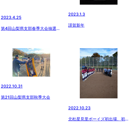
2023.1.3
2023.4.25
謹賀新年
第4回山梨県支部春季大会抽選決
まる
2022.10.31
第21回山梨県支部秋季大会
2022.10.23
北杜星見里ボーイズ初出場、初勝
利