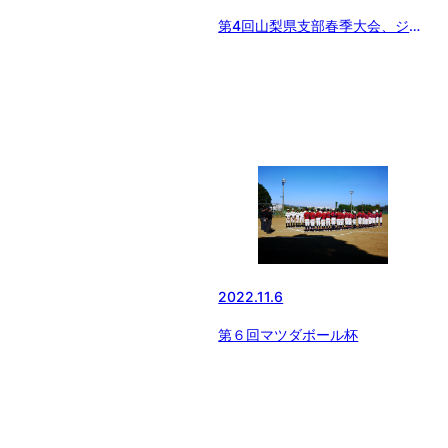
第4回山梨県支部春季大会、ジャ
イアンツカップ予選
2022.11.6
第６回マツダボール杯