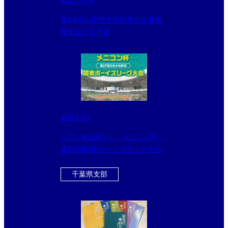
2025.11.4
第24回山梨県支部秋季大会兼春
季全国大会予選
2024.5.1
ベスト8出揃う！ メニコン杯
第27回関東ボーイズリーグ大会
千葉県支部