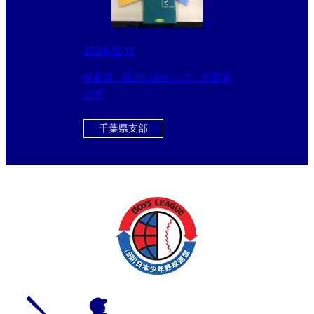
2024.12.11
縮刷版「栄光に向かって」絶賛発
売中
千葉県支部