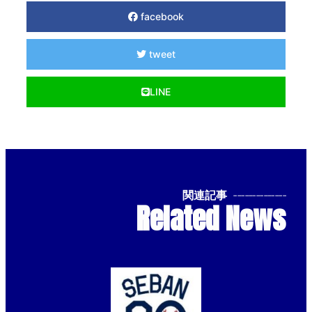
facebook
tweet
LINE
関連記事
--------------
Related News