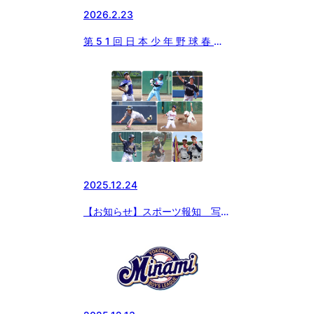
2026.2.23
第 5 1 回 ⽇ 本 少 年 野 球 春 季
神 奈 川 県 ⽀ 部 ⼤ 会
2025.12.24
【お知らせ】スポーツ報知 写真
販売のお知らせ