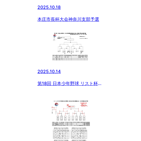
2025.10.18
本庄市長杯大会神奈川支部予選
2025.10.14
第18回 日本少年野球 リスト杯争
奪秋季神奈川大会 神奈川県央支
部予選 第56回春季全国大会予
選・DeNAベイスターズカップ予
選