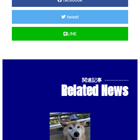
tweet
LINE
関連記事
--------------
Related News