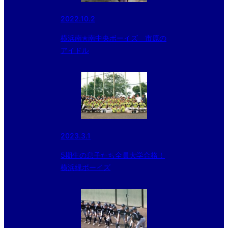
2022.10.2
横浜南✭南中央ボーイズ 市原の
アイドル
2023.3.1
5期生の息子たち全員大学合格！
横浜緑ボーイズ