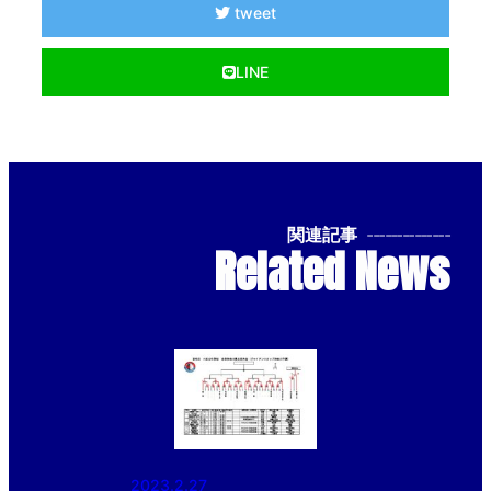
tweet
LINE
関連記事
--------------
Related News
2023.2.27