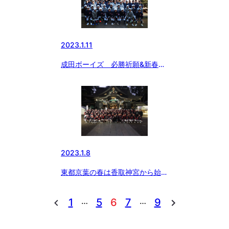
2023.1.11
成田ボーイズ 必勝祈願&新春マ
ラソン
2023.1.8
東都京葉の春は香取神宮から始ま
る！
…
…
1
5
6
7
9