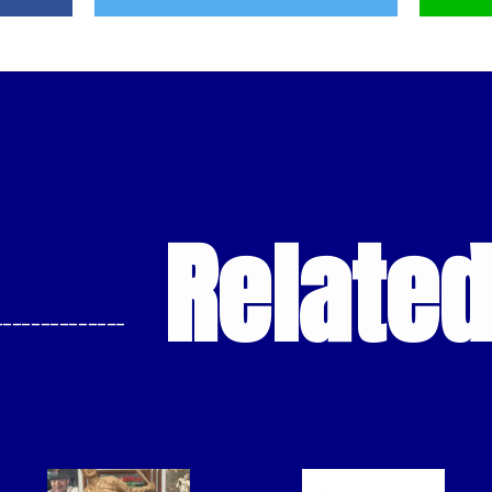
Relate
--------------