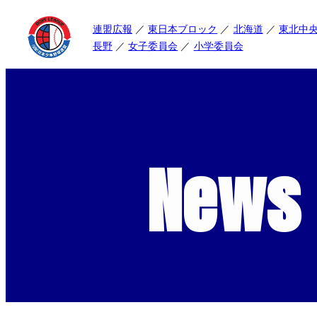
連盟広報
東日本ブロック
北海道
東北中
長野
女子委員会
小学委員会
News