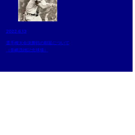
2022.6.13
選手権大会決勝戦の順延について
（長嶋茂雄記念球場）