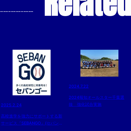
Relate
--------------
2024.7.22
2024報知オールスター千葉選
抜 強化試合実施
2025.2.24
高校進学を強力にサポートする新
サービス『SEBANGO』(セバン
ゴー）に作新学院高 女子硬式野