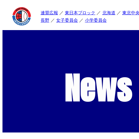
連盟広報
東日本ブロック
北海道
東北中
長野
女子委員会
小学委員会
News